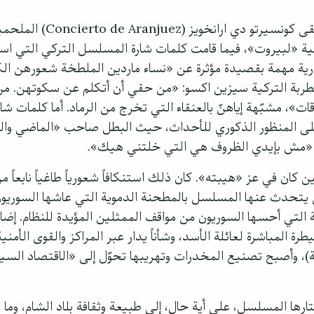
اختار المسلسل التركي موسيقى كونسيرتو
أغنية «لبيروت»، فيما قامت كلمات شارة المسلسل التركي التي
 مهمة بقصيدة مؤثرة عن «نساء ماردين الملطخة شعورهن الكثي
مطربة التركية سيزين اكسو: «من حقي أن أتكلم عن سكوتهن. م
ت»، مشبّهة إياهنّ بالعنقاء التي تخرج من الرماد. أما كلمات شار
لى المنظور الذكوري للأحداث، حيث البطل صاحب «الماضي والنق
، «مش بإيدي الظروف هي التي خلتني هيك».
 كان في عز «هيبته». كان ذلك استنكافاً شعورياً طاغياً نابعا
 يتحدث عنها المسلسل بالمطحنة الدموية التي عاشها السوريون ب
ة التي أحسها السوريون من مواقف الممثلين المؤيدة للنظام. إضا
 المباشرة لعائلة الأسد، وشأناً يدار عبر المراكز والقوى الأمنية 
)، وأصبح تصنيع المخدرات وتهريبها تحوّل إلى «الاقتصاد الس
ارها المسلسل، على أية حال، إلى طبيعة وثقافة بلاد الشام، وما