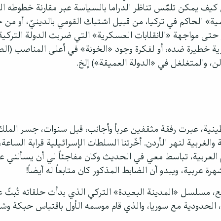
 كيف يمكن تلمّس تناظر الدراما بالسياسة عبر مقارنة خطوطه ا
ة» الحاكم في تركيا، من قبيل اشتباك القومي بالدينيّ، أو من
 حتى مواجهة «الانقلابات العسكرية» التي ضربت الدولة التركي
ة خطيرة ضده، أو لفكرة وجود «الخونة» في أعلى المناصب (الص
ن، والمتغلغل في «الدولة العميقة») إلخ.
سطينية، عبرت رفقة مثقفين عرباً وأجانب، قبل سنوات، جسر المل
الغربية لنهر الأردن. أخّرتنا السلطات الإسرائيلية قرابة الساع
العربية، تباسط معي في الحديث وكان مفاجئاً لي أن يسألني ع
ة عربية، ويبدو أن الضابط المذكور كان متابعاً له أيضاً!
ن، الحدودية مع سوريا، والذي قام موسمه الأول باقتباس حبك