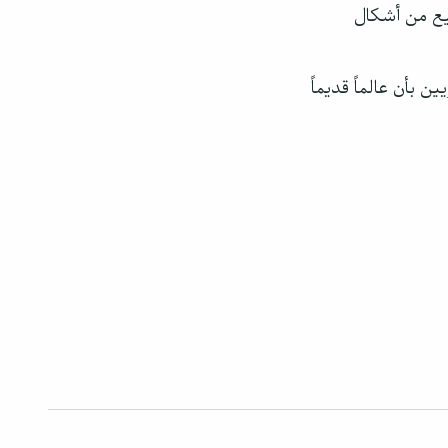
يع من أشكال
 بأن عالماً قديماً