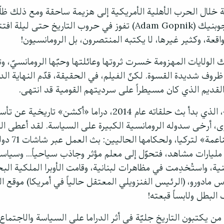
 خلال الحرب الأهلية الأمريكية إلى هزيمة ساحقة ومع ذلك ظلّت
حسب الكاتب الأمريكي آدم جوبنيك (Adam Gopnik) تفوز في حروب التاري
اقعة، وكثير غيرها، لا يكتبه المنتصرون، بل الرومانسيون!
ك الولايات المهزومة خسرت ثروتها وعائلتها وحبّها الرومانسيّ، 
وف شديدة القسوة. لكنّ الفيلم، في الحقيقة، قدّم النهاية الد
م القديم الذي كان مسيطراً على سرديتهم القومية قد انتهى.
قدّم مسلسل «قيامة أرطغرل»، الذي بدأ بث حلقاته عام 2014، دراما «أكشن» 
رى، أرخى سدوله الرومانسية الكبيرة على السياسة. لقد أعطى ا
الشهير دفعة كبير
مليارات مشاهد، فتحوّل إلى معلم مؤثر وجاذب سياحياً... وسياسيا
 واستُخدِمت في مظاهرات لبنانية، وقامت الأوبرا الملكية البح
 مادورو، (الرئيس الفنزويلي المعتقل حالياً في أمريكا) موقع ا
البطل ولابساً قبعته!
ن يكتبون التاريخ جليّة في أثر الدراما على السياسة والاجتماع 