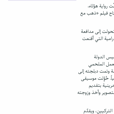
 رواية هؤلاء،
خ حتى ليلة افتتاح فيلم «ذهب مع
وتحولت إلى مدافعة
رامية التي أقنعت
تاريخية عن تأسيس الدولة
لعمل الملحمي
ة لـ«القوة الناعمة» لتركيا، ولحكامها الحاليين: بث العمل عبر شاشات 71 دولة وتمت دبلجته إلى
ً. حُوِّلت موسيقى
رينية بتقديم
لتصوير وأخذ وزوجته
التركيين، ويقدّم