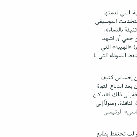
 دي ارانخويز (Concierto de Aranjuez) الملحمية، التي قدمتها
 استخدمت الموسيقى
فة بالدماء»،
ن حقي أن اشهد
ة «الهيبة» التي
ط السوداء التي لا
ً من إحساس كثيف
عد اندلاع الثورة
فة إلى ذلك فقد كان
النافذة، وصولاً إلى
ياسي» الرئيسي
 زالت تحتفظ بطابع