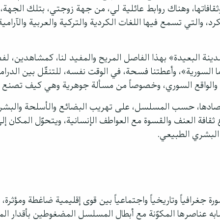
ثقافاتها، وهناك روابط عائلية لي، من جهة زوجتي، بتلك الجهة، 
لكرد، والتي تسمع فيها اللغات الكردية والتركية والعربية والآرامية
ينة البعيدة» بهذا الفاصل المريح والمفيد لنا، كمشاهدين، لفص
وما السورية»، وأعطتنا فسحة، في الوقت نفسه، للتنقّل بين الدراما
الواقع السوري، وخصوصاً من مسألة جوهرية وهي كيف تصنع الج
اقتصادها، حسب المسلسل، على تهريب البضائع والأسلحة والبشر،
 ثقافة العنف والقسوة مع العواطف الإنسانية، ويتحوّل المكان إ
البشري الطبيعي.
ة جغرافياً وتاريخياً واجتماعياً بين قوى إقليمية ضاغطة ومؤثرة،
شابه عناصرها المكوّنة مع أبطال المسلسل المضغوطين بأقدار الم