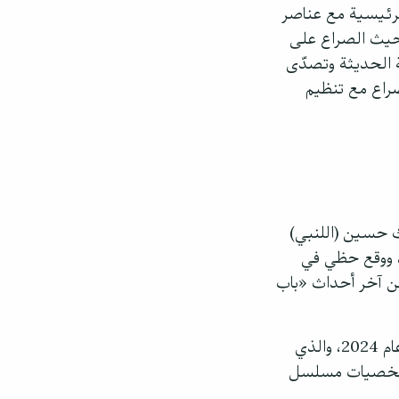
لرئيسية مع عناصر
 حيث الصراع على
ة الحديثة وتصدّى
راع مع تنظيم
ك حسين (اللنبي)
ة، ووقع حظي في
ن آخر أحداث «باب
حضرني هذا الموضوع، وأنا أتابع، مسلسل «المدينة البعيدة» التركي الذي بدأت حلقاته تُبثّ عام 2024، والذي
ة وشخصيات مسلسل