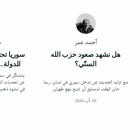
أحمد عمر
م
هل نشهد صعود حزب الله
سوريا تحت
السنّي؟
للدولة..
يتشكّل في سور
مع تزايد الحديث عن تدخل سوري في لبنان، ربما
عن تحديات الأم
حان الوقت لدمشق أن تتبع نهج طهران.
في نشوء ذهنية
والمرجع ال
05. آب 2026