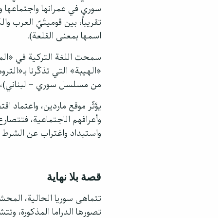
سوري في عمرانها واجتماعها و
تقريباً، بين قوميتَيّ العرب وا
اسمها بمعنى القلعة).
سمحت اللغة التركية في «المد
«الهيبة» التي تذكّرنا بـ«التر
من مسلسل سوري – لبناني)، و
يؤثّر موقع ماردين، واعتماد 
وأعرافهم الاجتماعية، فتتصارع
واستبداد واغتراب عن الشرط 
قصة بلا نهاية
تتماهى سوريا الحالية، المحشور
تصورها الدراما المذكورة، وتت