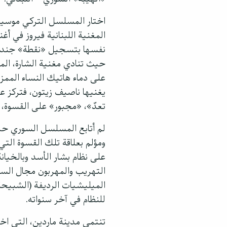
المغنية اللبنانية فيروز في 
نفسها بتسجيل «نقطة» جندرية
حيث تنادي مغنية الشارة، ال
على دماء هاتيك النساء الممزقا
يغنيها ناصيف زيتون، فتركز ع
تعدّ»، «مجبور» على القسوة
لم أتابع المسلسل السوري حين
ومؤلم بعلاقة تلك القسوة التي
على نظام بشار الأسد وبالخيان
التهريب والمهربون مجال السيطرة
الميليشيات الرديفة (الشبيحة
للنظام في آخر سنواته.
تنتمي مدينة ماردين، التي اخت