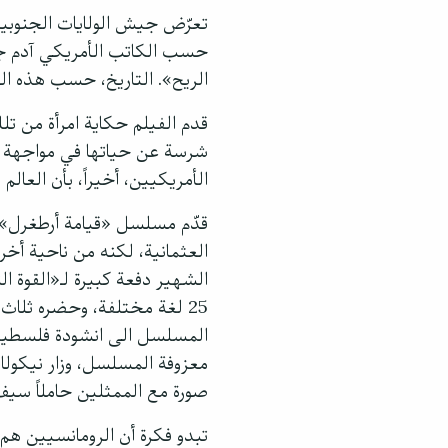
تعرّض جيش الولايات الجنوبية
الريح». التاريخ، حسب هذه الو
قدم الفيلم حكاية امرأة من تل
شرسة عن حياتها في مواجهة ظر
الأمريكيين، أخيراً، بأن العال
العثمانية، لكنه من ناحية أخ
25 لغة مختلفة، وحضره ثلاث 
المسلسل الى انشودة فلسطينية،
معزوفة المسلسل، وزار نيكولاس
صورة مع الممثلين حاملاً سيف 
تبدو فكرة أن الرومانسيين هم م