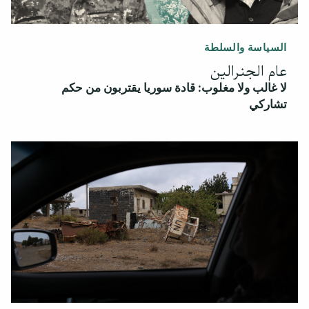
السياسة والسلطة
عام الجنرالين
لا غالب ولا مغلوب: قادة سوريا يقتربون من حكم
تشاركي