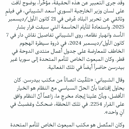
وقد جرى التعبير عن هذه الحقيقة، مؤخّراً، بوضوح لافت
على لسان وزير الخارجية السوري أسعد الشيباني، في فيلمٍ
وثائقي عن تحرير البلاد عُرض في 21 كانون الأول/ديسمبر
2025. واستعادةً للأيام الحاسمة التي سبقت فرار بشار
الأسد وانهيار نظامه، روى الشيباني تفاصيلَ نقاشٍ دار في 7
كانون الأول/ديسمبر 2024، في ذروة سيطرة الهجوم
الخاطف للمعارضة على جدول أعمال منتدى الدوحة في
قطر. وكان المبعوث الخاص للأمم المتحدة إلى سوريا غير
بيدرسن حاضراً أيضاً في تلك الفعالية.
وقال الشيباني: «تلقّيت اتصالاً من مكتب بيدرسن. كان
يحاول إقناعنا بأنّ الحلّ السياسي مع النظام هو الخيار
الأفضل، وبأنّ علينا إيجاد مخرجٍ ما، زاعماً أنّ النظام وافق
على القرار 2254. في تلك اللحظة، ضحكتُ وغضبتُ في
آنٍ واحد».
وكان المتّصل هو مكتب المبعوث الخاص للأمم المتحدة