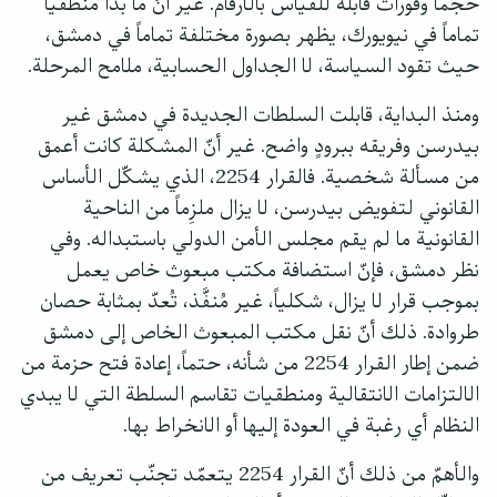
حجماً وفورات قابلة للقياس بالأرقام. غير أنّ ما بدا منطقياً
تماماً في نيويورك، يظهر بصورة مختلفة تماماً في دمشق،
حيث تقود السياسة، لا الجداول الحسابية، ملامح المرحلة.
ومنذ البداية، قابلت السلطات الجديدة في دمشق غير
بيدرسن وفريقه ببرودٍ واضح. غير أنّ المشكلة كانت أعمق
من مسألة شخصية. فالقرار 2254، الذي يشكّل الأساس
القانوني لتفويض بيدرسن، لا يزال ملزِماً من الناحية
القانونية ما لم يقم مجلس الأمن الدولي باستبداله. وفي
نظر دمشق، فإنّ استضافة مكتب مبعوث خاص يعمل
بموجب قرار لا يزال، شكلياً، غير مُنفَّذ، تُعدّ بمثابة حصان
طروادة. ذلك أنّ نقل مكتب المبعوث الخاص إلى دمشق
ضمن إطار القرار 2254 من شأنه، حتماً، إعادة فتح حزمة من
الالتزامات الانتقالية ومنطقيات تقاسم السلطة التي لا يبدي
النظام أي رغبة في العودة إليها أو الانخراط بها.
والأهمّ من ذلك أنّ القرار 2254 يتعمّد تجنّب تعريف من