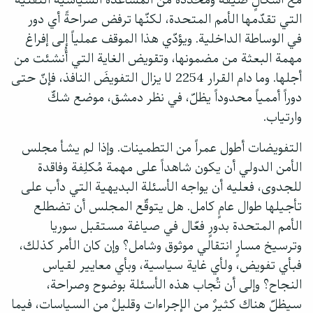
التي تقدّمها الأمم المتحدة، لكنّها ترفض صراحةً أي دور
في الوساطة الداخلية. ويؤدّي هذا الموقف عملياً إلى إفراغ
مهمة البعثة من مضمونها، وتقويض الغاية التي أُنشئت من
أجلها. وما دام القرار 2254 لا يزال التفويضَ النافذ، فإنّ حتى
دوراً أممياً محدوداً يظلّ، في نظر دمشق، موضع شكّ
وارتياب.
التفويضات أطول عمراً من التطمينات. وإذا لم يشأ مجلس
الأمن الدولي أن يكون شاهداً على مهمة مُكلِفة وفاقدة
للجدوى، فعليه أن يواجه الأسئلة البديهية التي دأب على
تأجيلها طوال عامٍ كامل. هل يتوقّع المجلس أن تضطلع
الأمم المتحدة بدورٍ فعّال في صياغة مستقبل سوريا
وترسيخ مسارٍ انتقالي موثوق وشامل؟ وإن كان الأمر كذلك،
فبأي تفويض، ولأي غاية سياسية، وبأي معايير لقياس
النجاح؟ وإلى أن تُجاب هذه الأسئلة بوضوح وصراحة،
سيظلّ هناك كثيرٌ من الإجراءات وقليلٌ من السياسات، فيما