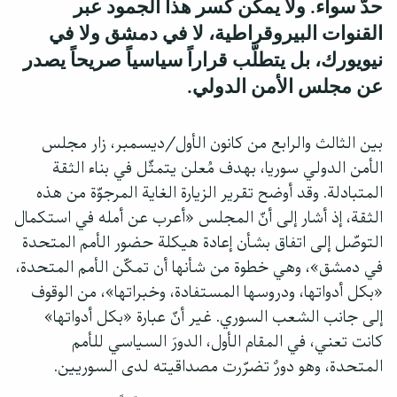
حدّ سواء. ولا يمكن كسر هذا الجمود عبر
القنوات البيروقراطية، لا في دمشق ولا في
نيويورك، بل يتطلّب قراراً سياسياً صريحاً يصدر
عن مجلس الأمن الدولي.
بين الثالث والرابع من كانون الأول/ديسمبر، زار مجلس
الأمن الدولي سوريا، بهدف مُعلن يتمثّل في بناء الثقة
المتبادلة. وقد أوضح تقرير الزيارة الغاية المرجوّة من هذه
الثقة، إذ أشار إلى أنّ المجلس «أعرب عن أمله في استكمال
التوصّل إلى اتفاق بشأن إعادة هيكلة حضور الأمم المتحدة
في دمشق»، وهي خطوة من شأنها أن تمكّن الأمم المتحدة،
«بكل أدواتها، ودروسها المستفادة، وخبراتها»، من الوقوف
إلى جانب الشعب السوري. غير أنّ عبارة «بكل أدواتها»
كانت تعني، في المقام الأول، الدورَ السياسي للأمم
المتحدة، وهو دورٌ تضرّرت مصداقيته لدى السوريين.