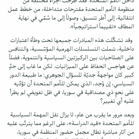
داخل الأمم المتحدة. فقد طرحت أجزاء مختلفة من
منظومة الأمم المتحدة مقترحات متداخلة، من خطط عمل
انتقالية، إلى أطر تنسيق، وصولاً إلى ما سُمّي في نهاية
المطاف «تقييماً استراتيجياً».
وقد تشكّلت هذه المبادرات جميعها تحت وطأة اعتبارات
داخلية، شملت التسلسلات الهرمية المؤسّسية، والتنافس
على الصلاحيات بين الركيزتين السياسية والتنموية، فضلاً
عن هواجس الحفاظ على الميزانيات. لكن ما غاب إلى حدٍّ
كبير كان مواجهةً جديّة للسؤال الجوهري: ما طبيعة الدور
السياسي، إن وُجد، الذي يمكن للأمم المتحدة أن تؤدّيه
على نحوٍ ذي مصداقية في سوريا، في ظل تفويضٍ لم يطرأ
عليه أي تغيير؟
وبعد مرور ما يقرب من عام، لا يزال نقل المهمة السياسية
للأمم المتحدة «قيد الدراسة»، على الرغم مما يترتّب عليه
من آثار مباشرة تطال مجمل حضور المنظمة في سوريا،