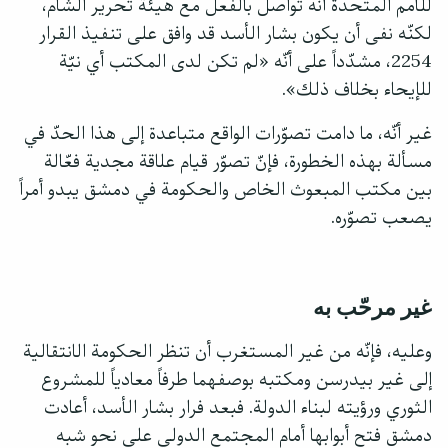
للأمم المتحدة أنّه تواصل بالفعل مع هيئة تحرير الشام،
لكنّه نفى أن يكون بشار الأسد قد وافق على تنفيذ القرار
2254، مشدّداً على أنّه «لم تكن لدى المكتب أي نيّة
للإيحاء بخلاف ذلك».
غير أنّه، ما دامت تصوّرات الواقع متباعدة إلى هذا الحدّ في
مسألة بهذه الخطورة، فإنّ تصوّر قيام علاقة مجدية فعّالة
بين مكتب المبعوث الخاص والحكومة في دمشق يبدو أمراً
يصعب تصوّره.
غير مرحّب به
وعليه، فإنّه من غير المستغرب أن تنظر الحكومة الانتقالية
إلى غير بيدرسن ومكتبه بوصفهما طرفاً معادياً للمشروع
الثوري ورؤيته لبناء الدولة. فبعد فرار بشار الأسد، أعادت
دمشق فتح أبوابها أمام المجتمع الدولي على نحو شبه