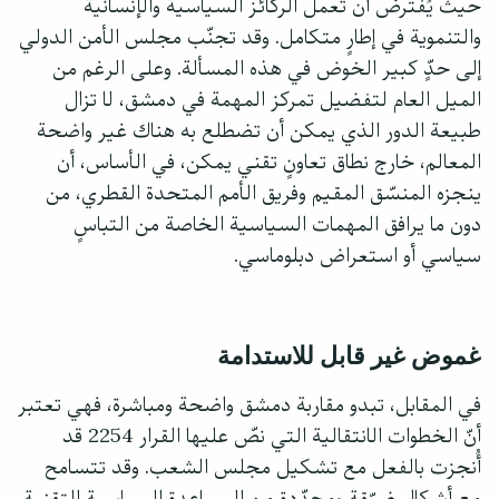
حيث يُفترض أن تعمل الركائز السياسية والإنسانية
والتنموية في إطارٍ متكامل. وقد تجنّب مجلس الأمن الدولي
إلى حدٍّ كبير الخوض في هذه المسألة. وعلى الرغم من
الميل العام لتفضيل تمركز المهمة في دمشق، لا تزال
طبيعة الدور الذي يمكن أن تضطلع به هناك غير واضحة
المعالم، خارج نطاق تعاونٍ تقني يمكن، في الأساس، أن
ينجزه المنسّق المقيم وفريق الأمم المتحدة القطري، من
دون ما يرافق المهمات السياسية الخاصة من التباسٍ
سياسي أو استعراض دبلوماسي.
غموض غير قابل للاستدامة
في المقابل، تبدو مقاربة دمشق واضحة ومباشرة، فهي تعتبر
أنّ الخطوات الانتقالية التي نصّ عليها القرار 2254 قد
أُنجزت بالفعل مع تشكيل مجلس الشعب. وقد تتسامح
مع أشكالٍ ضيّقة ومحدّدة من المساعدة السياسية التقنية