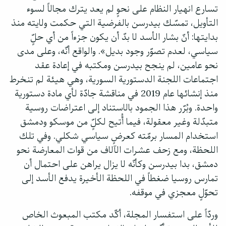
تسارع انهيار النظام على نحوٍ لم يعد يترك مجالاً لسوء
التأويل، تمسّك بيدرسن بالفرضية التي حكمت ولايته منذ
بدايتها: أنّ بشار الأسد لا بدّ أن يكون جزءاً من أي حلٍّ
سياسي، لعدم تصوّر وجود بديل». والواقع أنّه، وعلى مدى
نحو عامين، لم ينجح بيدرسن ومكتبه في إعادة عقد
اجتماعات اللجنة الدستورية السورية، وهي هيئة لم تنخرط
منذ إنشائها عام 2019 في مناقشة جادّة لأي مادة دستورية
واحدة. وبُرّر هذا الجمود بالاستناد إلى اعتراضات روسية
متبدّلة وغير معقولة، فيما أُتيح لكلٍّ من موسكو ودمشق
استخدام المسار برمّته كعرضٍ سياسي شكلي. وفي تلك
اللحظة، ومع زحف عشرات الآلاف من قوات المعارضة نحو
دمشق، بدا بيدرسن وكأنّه لا يزال يراهن على احتمال أن
تمارس روسيا ضغطاً في اللحظة الأخيرة يدفع الأسد إلى
تحوّلٍ معجزي في موقفه.
وردّاً على استفسار المجلة، أكّد مكتب المبعوث الخاص