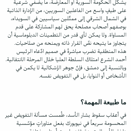
يشكّل الحكومة السورية أو المعارضة، ما يضفي شرعية
على طيفٍ واسع من الفاعلين السوريين، من الإدارة الذاتية
في الشمال الشرقي إلى ممثّلين سياسيين في السويداء،
بوصفهم أصحاب مصلحة يحق لهم المشاركة على قدم
المساواة. ولا يمكن لأي قدر من التطمينات الدبلوماسية أن
يتجاوز ما يتيحه نصّ القرار ذاته ويمنحه من صلاحيات.
هذه المنطقية تضرب مباشرةً في صميم ادّعاء الرئيس
أحمد الشرع امتلاكَ السلطة العليا خلال المرحلة الانتقالية.
وبالنسبة إلى دمشق، فإنّ جوهر الإشكالية لا يكمن في
الأشخاص أو النوايا، بل في التفويض نفسه.
ما طبيعة المهمة؟
في أعقاب سقوط بشار الأسد، طُمست مسألة التفويض غير
المحسومة سريعاً في نيويورك بفعل مناوراتٍ مؤسّسية