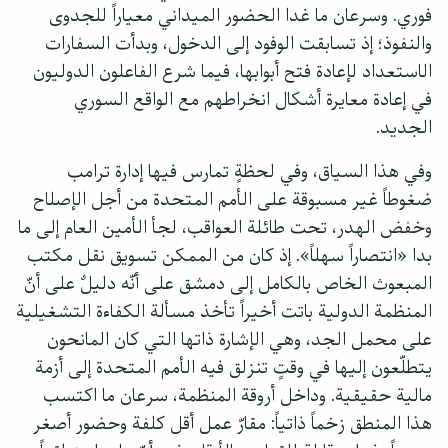
فوري. وسرعان ما غدا الحضور الميداني معياراً للجدوى
والنفوذ؛ إذ تسابقت الوفود إلى الدخول، وبدأت السفارات
الاستعداد لإعادة فتح أبوابها، فيما شرع الفاعلون الدوليون
في إعادة معايرة أشكال انخراطهم مع الواقع السوري
الجديد.
وفي هذا السياق، وفي لحظةٍ تمارس فيها إدارة ترامب
ضغوطاً غير مسبوقة على الأمم المتحدة من أجل الإصلاح
وخفض الهدر، تحت طائلة العواقب، لجأ الأمين العام إلى ما
بدا «انتصاراً سهلاً». إذ كان من الممكن تسويق نقل مكتب
المبعوث الخاص بالكامل إلى دمشق على أنّه دليلٌ على أنّ
المنظمة الدولية باتت أخيراً تأخذ مسألة الكفاءة التشغيلية
على محمل الجد، وهي الإشارة ذاتها التي كان المانحون
يتطلّعون إليها في وقتٍ تنزلق فيه الأمم المتحدة إلى أزمة
مالية حقيقية. وداخل أروقة المنظمة، سرعان ما اكتسب
هذا المنطق زخماً ذاتياً: مقارّ عمل أقل كلفة وحضور أصغر