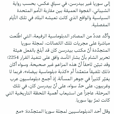
إلى سوريا غير بيدرسن، في سياقٍ عكس، بحسب رواية
الشيباني، الفجوة العميقة بين مقاربة الأمم المتحدة
السياسية والواقع الذي كانت تعيشه البلاد في تلك الأيام
المفصلية.
وأكّد عددٌ من المصادر الدبلوماسية الرفيعة، التي اطّلعت
مباشرة على مجريات تلك الاتصالات، لمجلة سوريا
المتجدّدة أنّ مكتب بيدرسن كان قد أبلغ بالفعل هيئة
تحرير الشام بأنّ بشار الأسد وافق على تنفيذ القرار 2254؛
وقد تبيّن لاحقاً أنّ هذه المزاعم غير صحيحة. وسواء أكان
ذلك تلفيقاً متعمّداً أم «كذبة دبلوماسية بيضاء»، فربما لا
يغيّر كثيراً في جوهر المسألة. إذ أجمع دبلوماسيون عرب
وغربيون، على حدّ سواء، على أنّ بيدرسن كان، في تلك
المرحلة، عاجزاً عن استيعاب أهمية اللحظة التاريخية التي
كانت تمرّ بها سوريا.
وقال أحد الدبلوماسيين لمجلة سوريا المتجدّدة: «مع