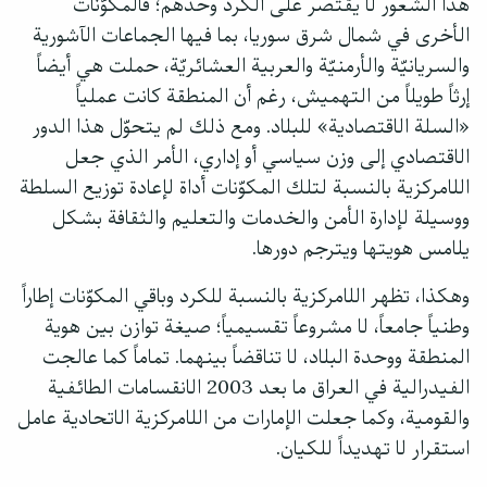
هذا الشعور لا يقتصر على الكرد وحدهم؛ فالمكوّنات
الأخرى في شمال شرق سوريا، بما فيها الجماعات الآشورية
والسريانيّة والأرمنيّة والعربية العشائريّة، حملت هي أيضاً
إرثاً طويلاً من التهميش، رغم أن المنطقة كانت عملياً
«السلة الاقتصادية» للبلاد. ومع ذلك لم يتحوّل هذا الدور
الاقتصادي إلى وزن سياسي أو إداري، الأمر الذي جعل
اللامركزية بالنسبة لتلك المكوّنات أداة لإعادة توزيع السلطة
ووسيلة لإدارة الأمن والخدمات والتعليم والثقافة بشكل
يلامس هويتها ويترجم دورها.
وهكذا، تظهر اللامركزية بالنسبة للكرد وباقي المكوّنات إطاراً
وطنياً جامعاً، لا مشروعاً تقسيمياً؛ صيغة توازن بين هوية
المنطقة ووحدة البلاد، لا تناقضاً بينهما. تماماً كما عالجت
الفيدرالية في العراق ما بعد 2003 الانقسامات الطائفية
والقومية، وكما جعلت الإمارات من اللامركزية الاتحادية عامل
استقرار لا تهديداً للكيان.