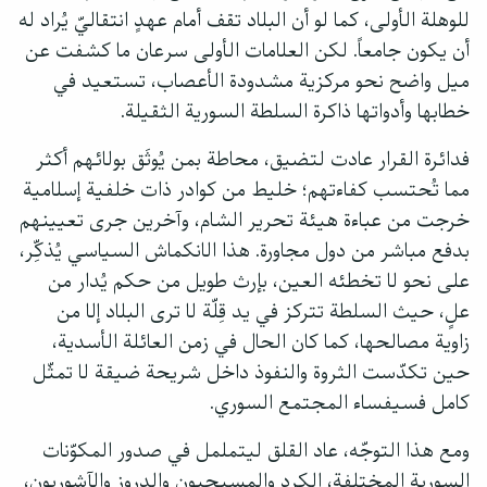
للوهلة الأولى، كما لو أن البلاد تقف أمام عهدٍ انتقاليّ يُراد له
أن يكون جامعاً. لكن العلامات الأولى سرعان ما كشفت عن
ميل واضح نحو مركزية مشدودة الأعصاب، تستعيد في
خطابها وأدواتها ذاكرة السلطة السورية الثقيلة.
فدائرة القرار عادت لتضيق، محاطة بمن يُوثَق بولائهم أكثر
مما تُحتسب كفاءتهم؛ خليط من كوادر ذات خلفية إسلامية
خرجت من عباءة هيئة تحرير الشام، وآخرين جرى تعيينهم
بدفع مباشر من دول مجاورة. هذا الانكماش السياسي يُذكِّر،
على نحو لا تخطئه العين، بإرث طويل من حكم يُدار من
علٍ، حيث السلطة تتركز في يد قِلّة لا ترى البلاد إلا من
زاوية مصالحها، كما كان الحال في زمن العائلة الأسدية،
حين تكدّست الثروة والنفوذ داخل شريحة ضيقة لا تمثّل
كامل فسيفساء المجتمع السوري.
ومع هذا التوجّه، عاد القلق ليتململ في صدور المكوّنات
السورية المختلفة، الكرد والمسيحيون والدروز والآشوريون،