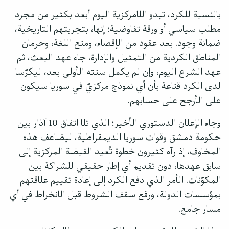
بالنسبة للكرد، تبدو اللامركزية اليوم أبعد بكثير من مجرد
مطلب سياسي أو ورقة تفاوضية؛ إنها، بتجربتهم التاريخية،
ضمانة وجود. بعد عقود من الإقصاء، ومنع اللغة، وحرمان
المناطق الكردية من التمثيل والإدارة، جاء عهد البعث، ثم
عهد الشرع اليوم، وإن لم يكمل سنته الأولى بعد، ليكرّسا
لدى الكرد قناعة بأن أي نموذج مركزيّ في سوريا سيكون
على الأرجح على حسابهم.
وجاء الإعلان الدستوري الأخير؛ الذي تلا اتفاق 10 آذار بين
حكومة دمشق وقوات سوريا الديمقراطية، ليضاعف هذه
المخاوف، إذ رآه كثيرون خطوة تُعيد القبضة المركزية إلى
سابق عهدها، دون تقديم أي إطار حقيقي للشراكة بين
المكوّنات. الأمر الذي دفع الكرد إلى إعادة تقييم علاقتهم
بمؤسسات الدولة، ورفع سقف الشروط قبل الانخراط في أي
مسار جامع.