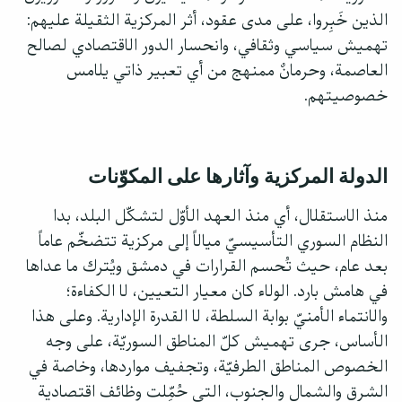
الذين خَبِروا، على مدى عقود، أثر المركزية الثقيلة عليهم:
تهميش سياسي وثقافي، وانحسار الدور الاقتصادي لصالح
العاصمة، وحرمانٌ ممنهج من أي تعبير ذاتي يلامس
خصوصيتهم.
الدولة المركزية وآثارها على المكوّنات
منذ الاستقلال، أي منذ العهد الأوّل لتشكّل البلد، بدا
النظام السوري التأسيسيّ ميالاً إلى مركزية تتضخّم عاماً
بعد عام، حيث تُحسم القرارات في دمشق ويُترك ما عداها
في هامش بارد. الولاء كان معيار التعيين، لا الكفاءة؛
والانتماء الأمنيّ بوابة السلطة، لا القدرة الإدارية. وعلى هذا
الأساس، جرى تهميش كلّ المناطق السوريّة، على وجه
الخصوص المناطق الطرفيّة، وتجفيف مواردها، وخاصة في
الشرق والشمال والجنوب، التي حُمِّلت وظائف اقتصادية