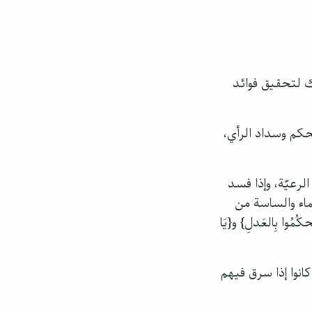
ن ذلك لتحقيق فوائد
كم وسداد الرأي،
لرعيّة، وإذا فسد
ماء والساسة من
كُمُوا بِالعَدلِ} و{يَا
انوا إذا سرق فيهم