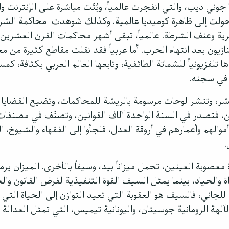
وني ديب، والتي انفجرت عالمياً، وبُثّت مباشرة على الإنترنت 
ولت إلى ظاهرة كوميديا عالمية. وكذلك شوهدت محاكمة الشر
صرية وعنف الشرطة. عالمياً، تبقى أشهر محاكمات القرن العشري
نازيون بعد انتهاء الحرب. أما عربياً فقد نقلت مقاطع كثيرة من 
تلفزيونياً للشماتة الطائفية، وتابعها العالم العربي بكثافة، ك
 في سجنه.
نشر، وتنشر لوحات مرسومة بالريشة للمحاكمات، وتضيع القضايا ف
انين، فتصدر في السنة الواحدة آلاف القوانين، وتصنّف في مصنف
الهم وأعمارهم في أروقة العدل، فلجأوا إلى الفقهاء والشيوخ، ا
ة معصوبة العينين، تحمل ميزاناً بيد، وسيفاً بالأخرى. الميزان يرم
اة والحياد، بينما يمثل السيف القوة التنفيذية لفرض القانون والع
 للجاني، فالسيف هو العقوبة التي تعيد التوازن إلى الحياة التي
آلهة الرومانية جوسيتان، واليونانية تيميس، التي تمثل العدالة ا