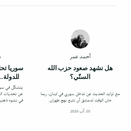
أحمد عمر
م
هل نشهد صعود حزب الله
سوريا تحت
السنّي؟
للدولة..
يتشكّل في سور
مع تزايد الحديث عن تدخل سوري في لبنان، ربما
عن تحديات الأم
حان الوقت لدمشق أن تتبع نهج طهران.
في نشوء ذهنية
والمرجع ال
05. آب 2026