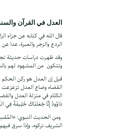
العدل في القرآن والسنة
قال الله في كتابه عن جزاء الزاني وا
الردع والزجر والعبرة، عدا عن الام
وقد ظهرت دراسات حديثة تجزم
وتتكون من المشهود لهم بالش
قيل إن العدل هو ركن الحكم ال
القضاء وضاع العدل تزعزعت هيب
الكلام في منزلة العدل والقضاء: {إِنَّ 
دَاوُودُ إِنَّا جَعَلنَاكَ خَلِيفَةً فِي 
ومن الحديث النبوي: «المُقسِطو
الشريف تركوه، وإذا سرق فيهم 