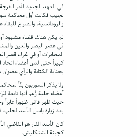
في العهد الجديد لأمر الفرجة 
نجيب فكانت أول محاكمة سوري
والرومانسية، والصراع للبقاء ع
لم يكن هناك قضاء مشهود أو 
في عصر البصر والعين والمشا
المخابرات أو في غرف قصر العدل
كبيراً حتى لدى أعضاء اتحاد 
بجناية الكتابة والرأي عضوان م
ولا يذكر السوريون بثّاً لمح
أعضاء خلية زُعم أنها تابعة ل
حيث ظهر قاض ظهوراً عابراً وخ
بعد زيارة باسل الأسد لحلب، فاح
كان الأسد الفار هو القاضي الأ
كجبنة الشنكليش.