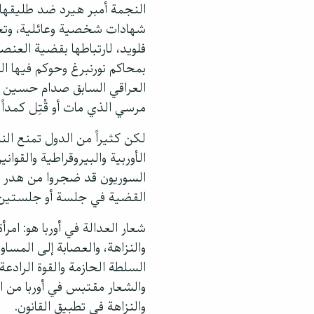
النجمة أمبر هيرد ضد طليقها ج
شهادات شخصية وعائلية، وتح
فلويد، لارتباطها بقضية العن
بمحاكم نورنبرغ وحوكم فيها ال
العراقي السابق صدام حسين ها 
مرسي الذي مات أو قُتِل كمداً
لكن كثيراً من الدول تمنع ال
الأوربية والبيروقراطية والقو
السوريون قد ضجروا من هدر أمو
القضية في جلسة أو جلستين.
شعار العدالة في أوربا هو: امرأ
والنزاهة، والعصابة إلى المساو
السلطة الحازمة والقوة الرادعة
والشعار مقتبس في أوربا من ال
والنزاهة في تطبيق القانون.