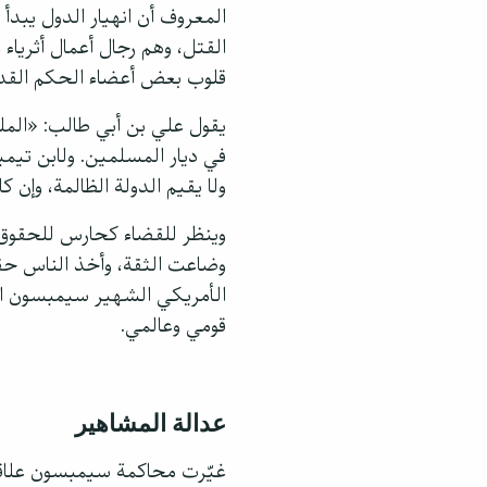
المعروف أن انهيار الدول يبد
القتل، وهم رجال أعمال أثرياء
قلوب بعض أعضاء الحكم القديم، 
يقول علي بن أبي طالب: «المل
في ديار المسلمين. ولابن تيمية
ولا يقيم الدولة الظالمة، وإن 
وينظر للقضاء كحارس للحقوق و
وضاعت الثقة، وأخذ الناس حقوق
الأمريكي الشهير سيمبسون الذ
قومي وعالمي.
عدالة المشاهير
غيّرت محاكمة سيمبسون علاقة 