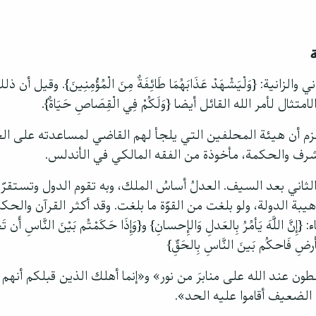
لزانية: {وَلْيَشْهَدْ عَذَابَهُمَا طَائِفَةٌ مِنَ الْمُؤْمِنِينَ}. وقيل أ
تثال لأمر الله القائل أيضا {وَلَكُمْ فِي الْقِصَاصِ حَيَاةٌ}.
 أن هيئة المحلفين التي يلجأ لهم القاضي لمساعدته على الح
رف والحكمة، مأخوذة من الفقه المالكي في الأندلس.
ثاني بعد السيف. العدلُ أساسُ الملك، وبه تقوم الدول وتستقرّ ا
ة الدولة، ولو بلغت من القوّة ما بلغت. وقد أكثر القرآن والحك
اللَّهَ يَأمُرُ بِالعَدلِ وَالإِحسانِ} و{وَإِذَا حَكَمْتُم بَيْنَ النَّاسِ أَن تَح
الأَرضِ فَاحكُم بَينَ النَّاسِ بِالحَقِّ}
ن عند الله على منابرَ من نور» و«إنما أهلك الذين قبلكم أنهم ك
الضعيف أقاموا عليه الحد».