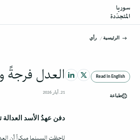
الرئيسية
رأي
العدل فرجةً و
Read in English
21. أيار 2026
طباعة
دفن عهدُ الأسد العدالة ت
لاحظت السينما مبكراً أن العد