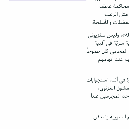
ت محاكمة عاطف
مثل الرعب،
بالعضلات والأسلحة.
ة»، وليس تلفزيوني
سريّة في أقبية
 المحامي كان طموحاً
م عند اتهامهم
 في أثناء استجوابات
عشوق الغزنوي،
حد المجرمين علناً
كم السورية وتتعفن