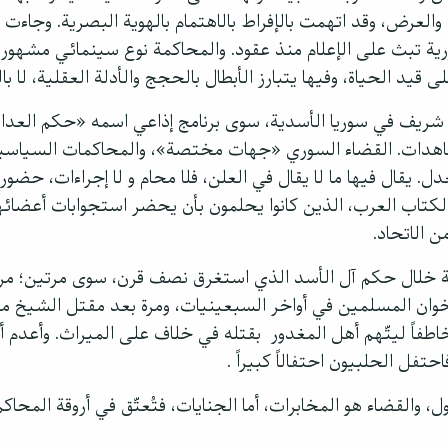
والعرض، وقد اتهمت بالإفراط بالاهتمام بالهوية البصرية. وجاء
ة تبث على الإعلام منذ عقود. والمحاكمة نوع سينمائي مشهور 
لى قيد الحياة، وفيها يتبارز الأبطال بالحجج والأدلة العقلية، لا 
شريف في سوريا الأسدية، سوى برنامج إذاعي اسمه «حكم العدال
هدات. القضاء السوري «جهات مختصة»، والمحاكمات السياسية 
. يقال فيها ما لا يقال في العلن، فلا محام و لا إجراءات، حضور
الكتاب العرب، الذين كانوا يحلمون بأن يحضر استجوابات أعضائه
ن الاتحاد.
اكمة خلال حكم آل الأسد الذي استغرق نصف قرن، سوى مرتين؛ مرة
لإخوان المسلمين في أواخر السبعينيات، ومرة بعد مقتل الشيخ م
اطفاً ليتّهم أهل المغدور بقتله في خلاف على الميراث. وأعدم أ
تفل الحلبيون احتفالاً كبيراً .
ول، والقضاء هو المخابرات، أما الجنايات، فتُعتّق في أروقة المحا