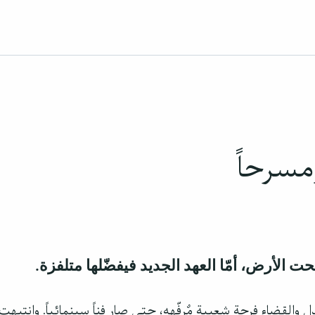
مسرحاً
حت الأرض، أمّا العهد الجديد فيفضّلها متلفزة.
ل والقضاء فرجة شعبية مٌرفّهه، حتى صار فناً سينمائياً. وانتبه