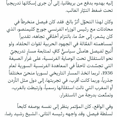
إليه بهدوء بدفع من بريطانيا، إلى أن جرى إسكاتها تدريجياً
تحت ضغط التيّار الغالب.
وكان لهذا التحوّل أثرٌ بالغ. فقد كان فيصل منخرطاً في
محادثات مع رئيس الوزراء الفرنسي جورج كليمنصو، الذي
كان يشعر، إلى حدّ ما، بالتزام أخلاقي تجاهه، تقديراً
لمساهمته الفعّالة في الجهود الحربية لقوات الحلفاء. ولو
أُتيح لفيصل هامشٌ سياسيٌّ كافٍ لمتابعة مسارٍ تدريجيّ
نحو الاستقلال تحت الوصاية الفرنسية، على غرار الصيغة
التي تجسّدت لاحقاً في المعاهدة الفرنسية السورية لعام
1936، لربما اتخذ المسار التاريخي لسوريا منحىً مختلفاً
جذرياً، وربما كانت أقرب، في تجربتها، إلى دول مثل الأردن
أو المغرب التي نالت استقلالها رسمياً، وارتبطت بالغرب،
وتمتّعت بدرجة من الاستقرار.
وفي الواقع، كان المؤتمر ينظر إلى نفسه بوصفه كابحاً
لسلطة فيصل. وقد واجهه رئيسه الثاني، الشيخ رشيد رضا،