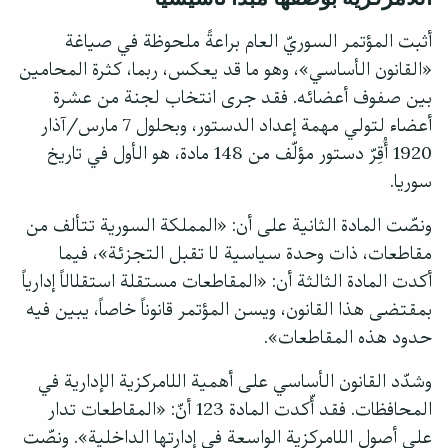
أثبت المؤتمر السوريّ العام براعةً ملحوظة في صياغة
«القانون الأساسي»، وهو ما قد يعكس، ربما، كثرة المحامين
بين صفوف أعضائه. فقد جرى انتخاب لجنة من عشرة
أعضاء لتولي مهمة إعداد الدستور، وبحلول 7 مارس/آذار
1920 أُقِرّ دستور مؤلّف من 148 مادة، هو الأول في تاريخ
سوريا.
ونصّت المادة الثانية على أن: «المملكة السورية تتألف من
مقاطعات، ذات وحدة سياسية لا تقبل التجزئة»، فيما
أكدت المادة الثالثة أن: «المقاطعات مستقلة استقلالاً إدارياً
بمقتضى هذا القانون، ويسن المؤتمر قانوناً خاصاً، يبين فيه
حدود هذه المقاطعات».
وشدّد القانون الأساسي على أهمية اللامركزية الإدارية في
المحافظات. فقد أّكدت المادة 123 أنّ: «المقاطعات تدار
على أصول اللامركزية الواسعة في إدارتها الداخلية». ونصّت