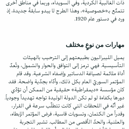
ذات الغالبية الكردية، وفي السويداء، وربما في مناطق أخرى
تتمتّع بـ«خصوصية»، وهذا الطرح لا يبدو سابقةً جديدة، إذ
ورد في دستور عام 1920.
مهارات من نوعٍ مختلف
يميل الليبراليون بطبيعتهم إلى الترحيب بالهيئات
التأسيسية. فهي ترمز إلى التوافق والحوار والشمول، وتُعدّ
أداة ملائمة لصياغة الدساتير وإضفاء الشرعية. وقد قام
المؤتمر السوريّ العام بكل ذلك، وأدّاه بجدّية واضحة. فقد
كان مؤسسة «ديمقراطية» حقيقية من الممكن أن تؤدّي
دورها بكفاءة لو لم تكن الدولة الوليدة تواجه تهديداً وجودياً.
غير أنّه في اللحظات التي كانت تتطلّب سرعة في القرار،
وقدراً من الكتمان، وتسويات قاسية، فرض المؤتمر الإبطاء،
والعلنية، والحدّ الأقصى من المطالب. تشير التجربة