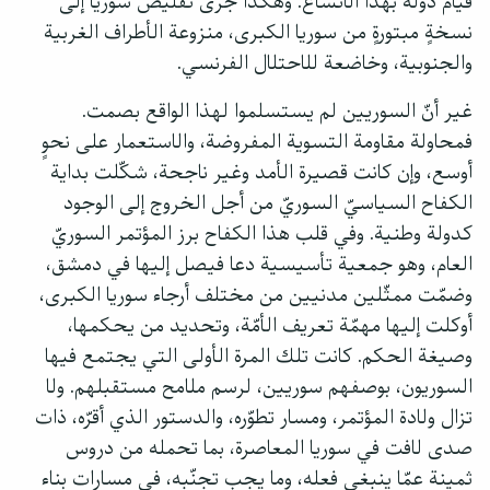
قيام دولة بهذا الاتّساع. وهكذا جرى تقليص سوريا إلى
نسخةٍ مبتورةٍ من سوريا الكبرى، منزوعة الأطراف الغربية
والجنوبية، وخاضعة للاحتلال الفرنسي.
غير أنّ السوريين لم يستسلموا لهذا الواقع بصمت.
فمحاولة مقاومة التسوية المفروضة، والاستعمار على نحوٍ
أوسع، وإن كانت قصيرة الأمد وغير ناجحة، شكّلت بداية
الكفاح السياسيّ السوريّ من أجل الخروج إلى الوجود
كدولة وطنية. وفي قلب هذا الكفاح برز المؤتمر السوريّ
العام، وهو جمعية تأسيسية دعا فيصل إليها في دمشق،
وضمّت ممثّلين مدنيين من مختلف أرجاء سوريا الكبرى،
أوكلت إليها مهمّة تعريف الأمّة، وتحديد من يحكمها،
وصيغة الحكم. كانت تلك المرة الأولى التي يجتمع فيها
السوريون، بوصفهم سوريين، لرسم ملامح مستقبلهم. ولا
تزال ولادة المؤتمر، ومسار تطوّره، والدستور الذي أقرّه، ذات
صدى لافت في سوريا المعاصرة، بما تحمله من دروس
ثمينة عمّا ينبغي فعله، وما يجب تجنّبه، في مسارات بناء