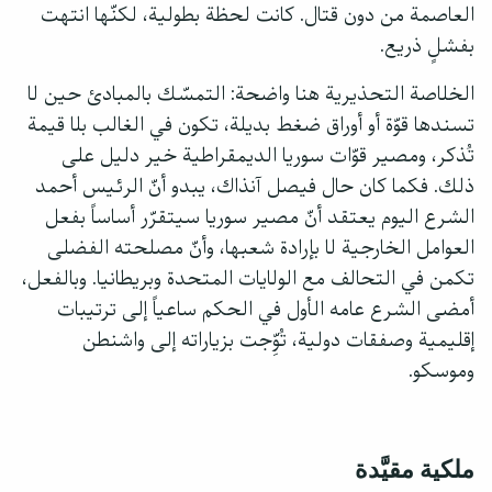
العاصمة من دون قتال. كانت لحظة بطولية، لكنّها انتهت
بفشلٍ ذريع.
الخلاصة التحذيرية هنا واضحة: التمسّك بالمبادئ حين لا
تسندها قوّة أو أوراق ضغط بديلة، تكون في الغالب بلا قيمة
تُذكر، ومصير قوّات سوريا الديمقراطية خير دليل على
ذلك. فكما كان حال فيصل آنذاك، يبدو أنّ الرئيس أحمد
الشرع اليوم يعتقد أنّ مصير سوريا سيتقرّر أساساً بفعل
العوامل الخارجية لا بإرادة شعبها، وأنّ مصلحته الفضلى
تكمن في التحالف مع الولايات المتحدة وبريطانيا. وبالفعل،
أمضى الشرع عامه الأول في الحكم ساعياً إلى ترتيبات
إقليمية وصفقات دولية، تُوِّجت بزياراته إلى واشنطن
وموسكو.
ملكية مقيَّدة