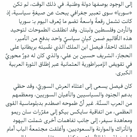
إلى الوجود بوصفها دولة وطنية. في ذلك الوقت، لم تكن
«سوريا» سوى تعبير جغرافي يبحث عن صيغةٍ سياسية، إذ
كانت تشمل رقعةً واسعةً تضم ما يُعرف اليوم بـ: سوريا
والأردن وفلسطين ولبنان. وقد انطلقت الطموحات لتوحيد
هذه الأقاليم ضمن كيانٍ سياسيٍّ واحد بدفعٍ من الأمير،
الملك لاحقاً، فيصل ابن الملك الذي نصّبته بريطانيا على
الحجاز، الشريف حسين بن علي، والذي كان له دورٌ محوريٌ
في تقويض الإمبراطورية العثمانية عبر إطلاق الثورة العربية
الكبرى.
كان فيصل يسعى إلى اعتلاء العرش السوريّ، وقد حظي
بدعم الجنود والسياسيين والأعيان السوريين، ومعظمهم
من العرب السنّة. غير أنّ طموحه اصطدم بدبلوماسية القوى
العظمى، من اتفاقية سايكس بيكو إلى مقرّرات سان ريمو
ومعاهدة سيفر، إلى جانب تفاهمات أخرى شملت اليهود
والأتراك والموارنة والسعوديين، وأغلقت مجتمعةً الباب أمام