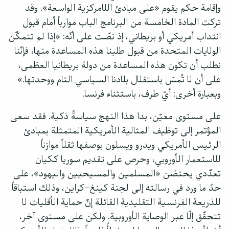
وإقامة حكم يقوم «على مبادئ اللامركزية الواسعة». وقد
تركت المادة الخامسة من البرنامج الباب موارباً أمام قبول
انتداب أمريكي أو بريطاني، إذ نصّت على أنّه: «إذا لم تتمكّن
الولايات المتحدة من قبول طلبنا هذه المساعدة منها، فإنّنا
نطلب أن تكون هذه المساعدة من دولة بريطانيا العظمى،
على أن لا تُمسّ باستقلال بلادنا السياسي التام ووحدتها.»
وبعبارة أخرى: أيّ طرف، باستثناء فرنسا.
على مستوى معيّن، بدا هذا النهج سياسةً ذكية. فقد سعى
المؤتمر إلى توظيف المثالية الأمريكية المتمثلة بمبادئ
الرئيس الأمريكي ويدرو ويسلون بوصفها ثقلاً موازناً
للاستعمار الأوروبي، وحرص على تقديم سوريا ككيان
تعدّدي يحتضن «المسلمين والمسيحيين واليهود»، على
حدّ ما ورد في رسالته إلى لجنة كينغ–كراين، وذلك استباقاً
للذريعة الفرنسية التقليدية القائلة إنّ حماية الأقليات لا
تتحقّق إلّا عبر الوصاية الأوروبية. ولكن على مستوى آخر،