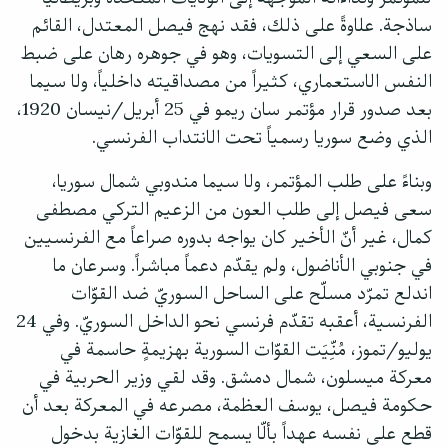
ساذجة. علاوةً على ذلك، فقد نهج فيصل المعتدل، القائم
على السعي إلى التسويات، وهو في جوهره رهان على ضبط
النفس الاستعماري، كثيراً من مصداقيته داخلياً، ولا سيما
بعد صدور قرار مؤتمر سان ريمو في 25 أبريل/نيسان 1920،
الذي وضع سوريا رسمياً تحت الانتداب الفرنسي.
وبناءً على طلب المؤتمر، ولا سيما مندوبي شمال سوريا،
سعى فيصل إلى طلب العون من الزعيم التركي مصطفى
كمال، غير أنّ الأخير كان يواجه بدوره صراعاً مع الفرنسيين
في جنوبي الأناضول، ولم يقدّم دعماً مباشراً. وسرعان ما
اندلع تمرّد مسلّح على الساحل السوريّ ضد القوّات
الفرنسية، أعقبه تقدّم فرنسي نحو الداخل السوريّ. وفي 24
يوليو/تموز، مُنِّيَت القوّات السورية بهزيمةٍ حاسمة في
معركة ميسلون، شمال دمشق. وقد لقي وزير الحربية في
حكومة فيصل، يوسف العظمة، مصرعه في المعركة بعد أن
قطع على نفسه عهداً بألّا يسمح للقوّات الغازية بدخول