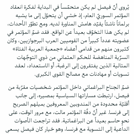
يُروى أنّ فيصل لم يكن متحمّساً في البداية لفكرة انعقاد
المؤتمر السوريّ العام، إذ خشي أن يتحوّل إلى ما يشبه
برلماناً ناشئاً يقيّد هامش المناورة لديه. ومع تطوّر الأحداث،
لم يكن هذا التخوّف بعيداً عن الواقع. فقد ضمّ المؤتمر في
عضويته عدداً كبيراً من القوميين العرب البرجوازيين، وكان
كثيرون منهم من قدامى أعضاء «جمعية العربية الفتاة»
السرّية المناهضة للحكم العثماني من ذوي التوجّهات
المثالية الذين يفتقرون إلى الرغبة، أو الاستعداد، لعقد
تسويات أو مهادنات مع مصالح القوى الكبرى.
ضمّ الجناح البراغماتي داخل المؤتمر شخصيات مقرّبة من
فيصل، ارتبطت مساراتها السياسية بمصيره، إلى جانب
أقليّة محدودة من المندوبين المعروفين بميلهم الصريح
إلى فرنسا. غير أنّ دفّة المؤتمر مالت، مع مرور الوقت، على
نحوٍ حاسم بعيداً عن البراغماتية. فقد تراجعت الأصوات
الداعية إلى التسوية مع فرنسا، وهو خيار كان فيصل يسعى