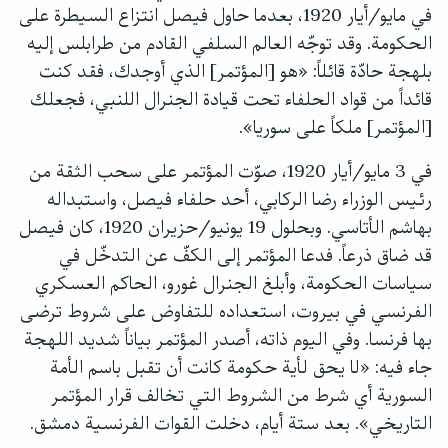
في مايو/أيار 1920، بعدما حاول فيصل انتزاع السيطرة على
الحكومة. وقد توجّه العالم السلفي القادم من طرابلس إليه
بلهجة حادّة قائلاً: «هو [المؤتمر] الذي أوجدك، فقد كنت
قائداً من قواد الحلفاء تحت قيادة الجنرال اللنبي، فجعلك
[المؤتمر] ملكاً على سوريا».
في 3 مايو/أيار 1920، صوّت المؤتمر على سحب الثقة من
رئيس الوزراء رضا الركابي، أحد حلفاء فيصل، واستبداله
بهاشم الأتاسي. وبحلول 19 يونيو/حزيران 1920، كان فيصل
قد ضاق ذرعاً. فدعا المؤتمر إلى الكفّ عن التدخّل في
سياسات الحكومة، وأبلغ الجنرال غورو، الحاكم العسكري
الفرنسي في بيروت، استعداده للتفاوض على شروط ترضى
بها فرنسا. وفي اليوم ذاته، أصدر المؤتمر بياناً شديد اللهجة
جاء فيه: «لا يحق لأية حكومة كانت أن تقبل باسم الأمة
السورية أي شرط من الشروط التي تخالف قرار المؤتمر
التاريخي». بعد ستة أيام، دخلت القوات الفرنسية دمشق.