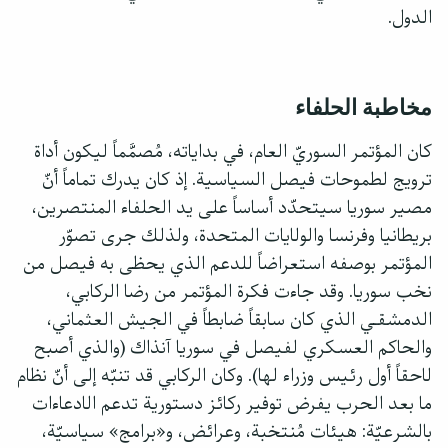
الدول.
مخاطبة الحلفاء
كان المؤتمر السوريّ العام، في بداياته، مُصمَّماً ليكون أداة
ترويج لطموحات فيصل السياسية. إذ كان يدرك تماماً أنّ
مصير سوريا سيتحدّد أساساً على يد الحلفاء المنتصرين،
بريطانيا وفرنسا والولايات المتحدة، ولذلك جرى تصوّر
المؤتمر بوصفه استعراضاً للدعم الذي يحظى به فيصل من
نخب سوريا. وقد جاءت فكرة المؤتمر من رضا الركابي،
الدمشقـي الذي كان سابقاً ضابطاً في الجيش العثماني،
والحاكم العسكري لفيصل في سوريا آنذاك (والذي أصبح
لاحقاً أول رئيس وزراء لها). وكان الركابي قد تنبّه إلى أنّ نظام
ما بعد الحرب يفرض توفير ركائز دستورية تدعم الادعاءات
بالشرعيّة: هيئات مُنتخبة، وعرائض، و«برامج» سياسيّة،