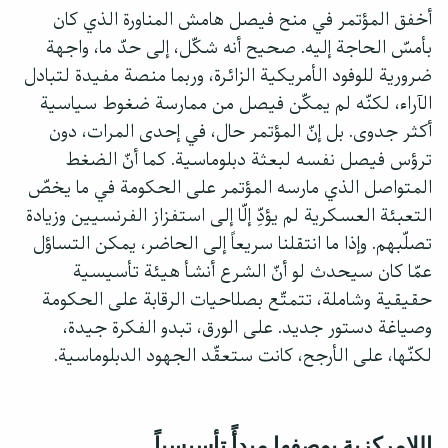
أخفق المؤتمر في منح فيصل هامش المناورة الذي كان
بأمسّ الحاجة إليه. صحيح أنه شكّل، إلى حدّ ما، واجهة
ضرورية للوفود الأمريكية الزائرة، وربما منصة مفيدة لتبادل
الآراء، لكنّه لم يمكّن فيصل من ممارسة ضغوط سياسية
أكثر جدوى. بل إنّ المؤتمر حال، في إحدى المرات، دون
ترؤس فيصل نفسه لبعثة دبلوماسية. كما أنّ الضغط
المتواصل الذي مارسه المؤتمر على الحكومة في ما يخصّ
التعبئة العسكرية لم يؤدِّ إلّا إلى استفزاز الفرنسيين وزيادة
تصلّبهم. وإذا ما انتقلنا سريعاً إلى الحاضر، يمكن التساؤل
عمّا كان سيحدث لو أنّ الشرع أنشأ هيئة تأسيسية
حقيقية وشاملة، تتمتّع بصلاحيات الرقابة على الحكومة
وصياغة دستور جديد. على الورق، تبدو الفكرة جيدة،
لكنّها، على الأرجح، كانت ستعقّد الجهود الدبلوماسية.
اللامركزية بوصفها مبدأً تأسيسياً