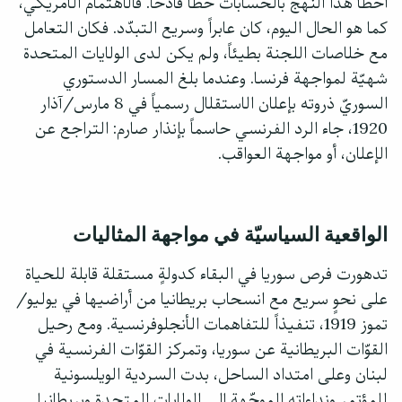
أخطأ هذا النهج بالحسابات خطأً فادحاً. فالاهتمام الأمريكي،
كما هو الحال اليوم، كان عابراً وسريع التبدّد. فكان التعامل
مع خلاصات اللجنة بطيئاً، ولم يكن لدى الولايات المتحدة
شهيّة لمواجهة فرنسا. وعندما بلغ المسار الدستوري
السوريّ ذروته بإعلان الاستقلال رسمياً في 8 مارس/آذار
1920، جاء الرد الفرنسي حاسماً بإنذار صارم: التراجع عن
الإعلان، أو مواجهة العواقب.
الواقعية السياسيّة في مواجهة المثاليات
تدهورت فرص سوريا في البقاء كدولةٍ مستقلة قابلة للحياة
على نحوٍ سريع مع انسحاب بريطانيا من أراضيها في يوليو/
تموز 1919، تنفيذاً للتفاهمات الأنجلوفرنسية. ومع رحيل
القوّات البريطانية عن سوريا، وتمركز القوّات الفرنسية في
لبنان وعلى امتداد الساحل، بدت السردية الويلسونية
للمؤتمر ونداءاته الموجّهة إلى الولايات المتحدة وبريطانيا