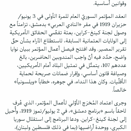
وقوانين أساسية.
انعقد المؤتمر السوريّ العام للمرة الأولى في 3 يونيو/
حزيران 1919 في مقر «النادي العربي» بدمشق، تزامناً مع
وصول لجنة كينغ–كراين، بعثة تقصّي الحقائق الأمريكية
إلى الولايات العثمانية السابقة، لاستطلاع الآراء بشأن حقّ
تقرير المصير. وقد افتتح فيصل أعمال المؤتمر ببيان نوايا
واضح، حدّد فيه أنّ واجب المندوبين الحاضرين، بالغ
عددهم 107، يتمثّل في تمثيل البلاد أمام الأمريكيين،
وصياغة قانون أساسي، وإقرار ضمانات صريحة لحماية
الأقلّيات. وكان هذا النداء، في جوهره، خطاباً «ويلسونياً»
خالصاً.
وجرى اعتماد المُخرَج الأوّلي لأعمال المؤتمر، الذي عُرف
لاحقاً باسم «برنامج دمشق»، في 2 يوليو/تموز 1919، وأُحيل
إلى لجنة كينغ–كراين. ودعا البرنامج إلى استقلال سوريا
الكبرى، ووحدة أراضيها (بما في ذلك فلسطين ولبنان)،