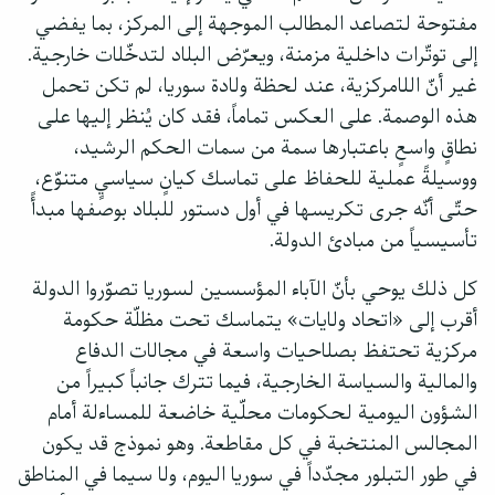
مفتوحة لتصاعد المطالب الموجهة إلى المركز، بما يفضي
إلى توتّرات داخلية مزمنة، ويعرّض البلاد لتدخّلات خارجية.
غير أنّ اللامركزية، عند لحظة ولادة سوريا، لم تكن تحمل
هذه الوصمة. على العكس تماماً، فقد كان يُنظر إليها على
نطاقٍ واسعٍ باعتبارها سمة من سمات الحكم الرشيد،
ووسيلةً عملية للحفاظ على تماسك كيانٍ سياسيٍ متنوّع،
حتّى أنّه جرى تكريسها في أول دستور للبلاد بوصفها مبدأً
تأسيسياً من مبادئ الدولة.
كل ذلك يوحي بأنّ الآباء المؤسسين لسوريا تصوّروا الدولة
أقرب إلى «اتحاد ولايات» يتماسك تحت مظلّة حكومة
مركزية تحتفظ بصلاحيات واسعة في مجالات الدفاع
والمالية والسياسة الخارجية، فيما تترك جانباً كبيراً من
الشؤون اليومية لحكومات محلّية خاضعة للمساءلة أمام
المجالس المنتخبة في كل مقاطعة. وهو نموذج قد يكون
في طور التبلور مجدّداً في سوريا اليوم، ولا سيما في المناطق